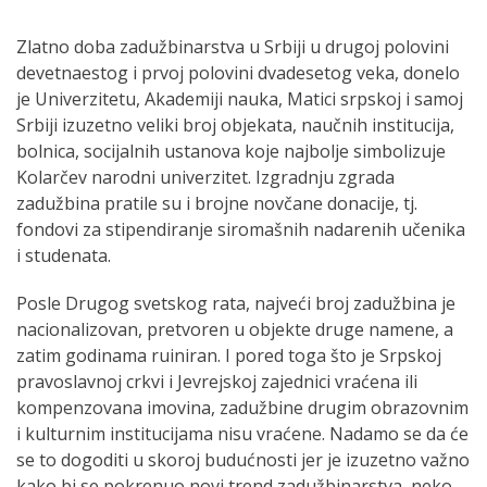
Zlatno doba zadužbinarstva u Srbiji u drugoj polovini
devetnaestog i prvoj polovini dvadesetog veka, donelo
je Univerzitetu, Akademiji nauka, Matici srpskoj i samoj
Srbiji izuzetno veliki broj objekata, naučnih institucija,
bolnica, socijalnih ustanova koje najbolje simbolizuje
Kolarčev narodni univerzitet. Izgradnju zgrada
zadužbina pratile su i brojne novčane donacije, tj.
fondovi za stipendiranje siromašnih nadarenih učenika
i studenata.
Posle Drugog svetskog rata, najveći broj zadužbina je
nacionalizovan, pretvoren u objekte druge namene, a
zatim godinama ruiniran. I pored toga što je Srpskoj
pravoslavnoj crkvi i Jevrejskoj zajednici vraćena ili
kompenzovana imovina, zadužbine drugim obrazovnim
i kulturnim institucijama nisu vraćene. Nadamo se da će
se to dogoditi u skoroj budućnosti jer je izuzetno važno
kako bi se pokrenuo novi trend zadužbinarstva, neko