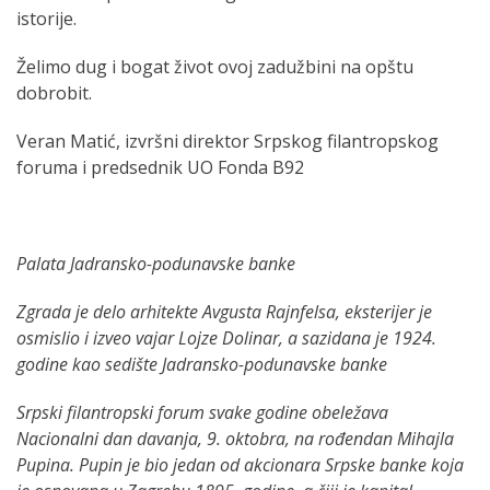
istorije.
Želimo dug i bogat život ovoj zadužbini na opštu
dobrobit.
Veran Matić, izvršni direktor Srpskog filantropskog
foruma i predsednik UO Fonda B92
Palata Jadransko-podunavske banke
Zgrada je delo arhitekte Avgusta Rajnfelsa, eksterijer je
osmislio i izveo vajar Lojze Dolinar, a sazidana je 1924.
godine kao sedište Jadransko-podunavske banke
Srpski filantropski forum svake godine obeležava
Nacionalni dan davanja, 9. oktobra, na rođendan Mihajla
Pupina. Pupin je bio jedan od akcionara Srpske banke koja