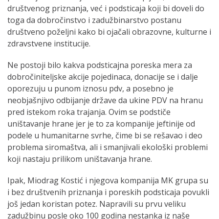
društvenog priznanja, već i podsticaja koji bi doveli do
toga da dobročinstvo i zadužbinarstvo postanu
društveno poželjni kako bi ojačali obrazovne, kulturne i
zdravstvene institucije.
Ne postoji bilo kakva podsticajna poreska mera za
dobročiniteljske akcije pojedinaca, donacije se i dalje
oporezuju u punom iznosu pdv, a posebno je
neobjašnjivo odbijanje države da ukine PDV na hranu
pred istekom roka trajanja. Ovim se podstiče
uništavanje hrane jer je to za kompanije jeftinije od
podele u humanitarne svrhe, čime bi se rešavao i deo
problema siromaštva, ali i smanjivali ekološki problemi
koji nastaju prilikom uništavanja hrane.
Ipak, Miodrag Kostić i njegova kompanija MK grupa su
i bez društvenih priznanja i poreskih podsticaja povukli
još jedan koristan potez. Napravili su prvu veliku
zadužbinu posle oko 100 godina nestanka iz naše