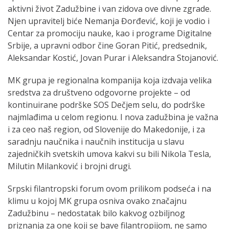
aktivni život Zadužbine i van zidova ove divne zgrade.
Njen upravitelj biće Nemanja Đorđević, koji je vodio i
Centar za promociju nauke, kao i programe Digitalne
Srbije, a upravni odbor čine Goran Pitić, predsednik,
Aleksandar Kostić, Jovan Purar i Aleksandra Stojanović.
MK grupa je regionalna kompanija koja izdvaja velika
sredstva za društveno odgovorne projekte – od
kontinuirane podrške SOS Dečjem selu, do podrške
najmlađima u celom regionu. I nova zadužbina je važna
i za ceo naš region, od Slovenije do Makedonije, i za
saradnju naučnika i naučnih institucija u slavu
zajedničkih svetskih umova kakvi su bili Nikola Tesla,
Milutin Milanković i brojni drugi.
Srpski filantropski forum ovom prilikom podseća i na
klimu u kojoj MK grupa osniva ovako značajnu
Zadužbinu – nedostatak bilo kakvog ozbiljnog
priznanja za one koji se bave filantropijom, ne samo