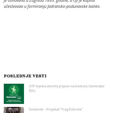
je osnovana u Zagrebu 1895. godine, a čiji je kapital
učestvovao u formiranju Jadransko-podunavske banke.
POSLEDNJE VESTI
OTP banka otvorila prijave na konkurs Generator
EDU
Svetionik – Projekat “Trag Dobrote”