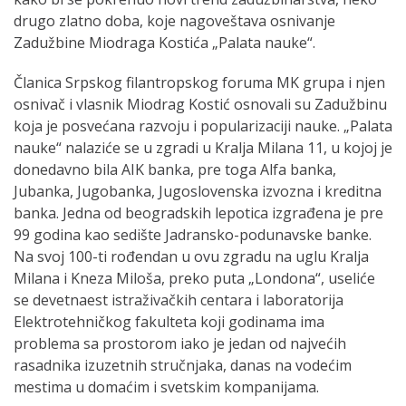
drugo zlatno doba, koje nagoveštava osnivanje
Zadužbine Miodraga Kostića „Palata nauke“.
Članica Srpskog filantropskog foruma MK grupa i njen
osnivač i vlasnik Miodrag Kostić osnovali su Zadužbinu
koja je posvećana razvoju i popularizaciji nauke. „Palata
nauke“ nalaziće se u zgradi u Kralja Milana 11, u kojoj je
donedavno bila AIK banka, pre toga Alfa banka,
Jubanka, Jugobanka, Jugoslovenska izvozna i kreditna
banka. Jedna od beogradskih lepotica izgrađena je pre
99 godina kao sedište Jadransko-podunavske banke.
Na svoj 100-ti rođendan u ovu zgradu na uglu Kralja
Milana i Kneza Miloša, preko puta „Londona“, useliće
se devetnaest istraživačkih centara i laboratorija
Elektrotehničkog fakulteta koji godinama ima
problema sa prostorom iako je jedan od najvećih
rasadnika izuzetnih stručnjaka, danas na vodećim
mestima u domaćim i svetskim kompanijama.