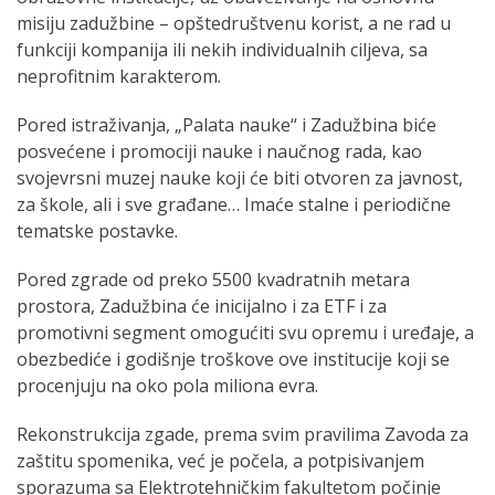
misiju zadužbine – opštedruštvenu korist, a ne rad u
funkciji kompanija ili nekih individualnih ciljeva, sa
neprofitnim karakterom.
Pored istraživanja, „Palata nauke“ i Zadužbina biće
posvećene i promociji nauke i naučnog rada, kao
svojevrsni muzej nauke koji će biti otvoren za javnost,
za škole, ali i sve građane… Imaće stalne i periodične
tematske postavke.
Pored zgrade od preko 5500 kvadratnih metara
prostora, Zadužbina će inicijalno i za ETF i za
promotivni segment omogućiti svu opremu i uređaje, a
obezbediće i godišnje troškove ove institucije koji se
procenjuju na oko pola miliona evra.
Rekonstrukcija zgade, prema svim pravilima Zavoda za
zaštitu spomenika, već je počela, a potpisivanjem
sporazuma sa Elektrotehničkim fakultetom počinje