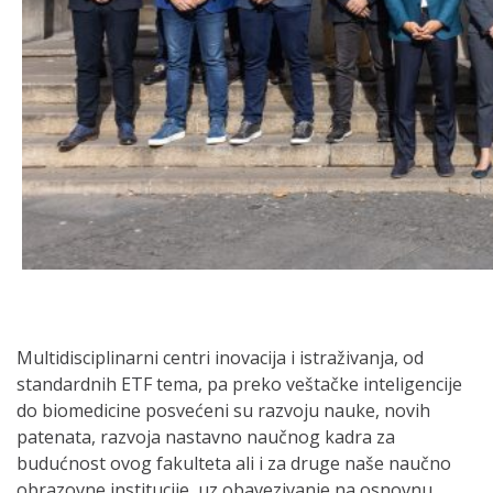
Multidisciplinarni centri inovacija i istraživanja, od
standardnih ETF tema, pa preko veštačke inteligencije
do biomedicine posvećeni su razvoju nauke, novih
patenata, razvoja nastavno naučnog kadra za
budućnost ovog fakulteta ali i za druge naše naučno
obrazovne institucije, uz obavezivanje na osnovnu