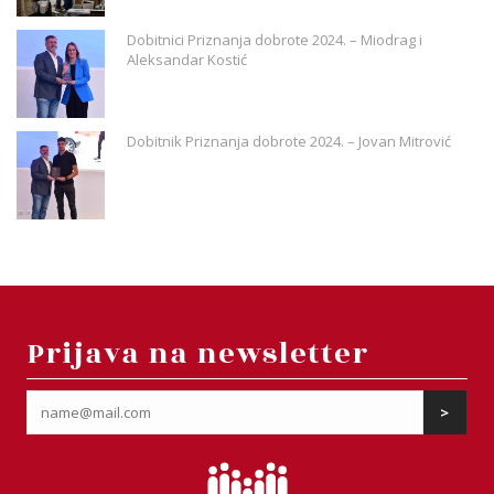
Dobitnici Priznanja dobrote 2024. – Miodrag i
Aleksandar Kostić
Dobitnik Priznanja dobrote 2024. – Jovan Mitrović
Prijava na newsletter