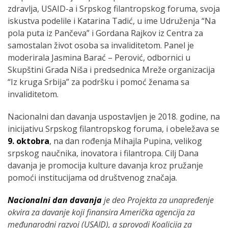
zdravlja, USAID-a i Srpskog filantropskog foruma, svoja
iskustva podelile i Katarina Tadić, u ime Udruženja “Na
pola puta iz Pančeva” i Gordana Rajkov iz Centra za
samostalan život osoba sa invaliditetom. Panel je
moderirala Jasmina Barać – Perović, odbornici u
Skupštini Grada Niša i predsednica Mreže organizacija
“Iz kruga Srbija” za podršku i pomoć ženama sa
invaliditetom.
Nacionalni dan davanja uspostavljen je 2018. godine, na
inicijativu Srpskog filantropskog foruma, i obeležava se
9. oktobra
, na dan rođenja Mihajla Pupina, velikog
srpskog naučnika, inovatora i filantropa. Cilj Dana
davanja je promocija kulture davanja kroz pružanje
pomoći institucijama od društvenog značaja.
Nacionalni dan davanja
je deo Projekta za unapređenje
okvira za davanje koji finansira Američka agencija za
međunarodni razvoj (USAID), a sprovodi Koalicija za