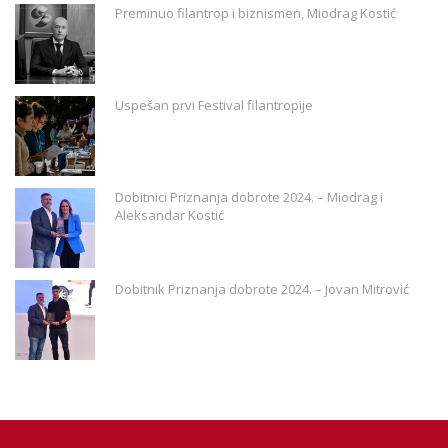
Preminuo filantrop i biznismen, Miodrag Kostić
Uspešan prvi Festival filantropije
Dobitnici Priznanja dobrote 2024. – Miodrag i
Aleksandar Kostić
Dobitnik Priznanja dobrote 2024. – Jovan Mitrović