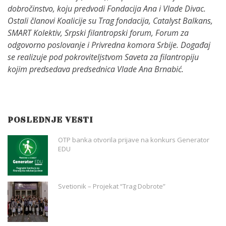
dobročinstvo, koju predvodi Fondacija Ana i Vlade Divac.
Ostali članovi Koalicije su Trag fondacija, Catalyst Balkans,
SMART Kolektiv, Srpski filantropski forum, Forum za
odgovorno poslovanje i Privredna komora Srbije. Događaj
se realizuje pod pokroviteljstvom Saveta za filantropiju
kojim predsedava predsednica Vlade Ana Brnabić.
POSLEDNJE VESTI
OTP banka otvorila prijave na konkurs Generator
EDU
Svetionik – Projekat “Trag Dobrote”