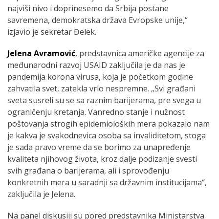
najviši nivo i doprinesemo da Srbija postane
savremena, demokratska država Evropske unije,“
izjavio je sekretar Đelek.
Jelena Avramović
, predstavnica američke agencije za
međunarodni razvoj USAID zaključila je da nas je
pandemija korona virusa, koja je početkom godine
zahvatila svet, zatekla vrlo nespremne. „Svi građani
sveta susreli su se sa raznim barijerama, pre svega u
ograničenju kretanja. Vanredno stanje i nužnost
poštovanja strogih epidemioloških mera pokazalo nam
je kakva je svakodnevica osoba sa invaliditetom, stoga
je sada pravo vreme da se borimo za unapređenje
kvaliteta njihovog života, kroz dalje podizanje svesti
svih građana o barijerama, ali i sprovođenju
konkretnih mera u saradnji sa državnim institucijama“,
zaključila je Jelena.
Na panel diskusiji su pored predstavnika Ministarstva