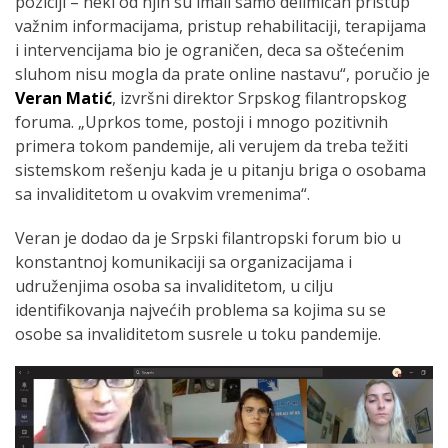
poziciji – neki od njih su imali samo delimičan pristup
važnim informacijama, pristup rehabilitaciji, terapijama
i intervencijama bio je ograničen, deca sa oštećenim
sluhom nisu mogla da prate online nastavu“, poručio je
Veran Matić
, izvršni direktor Srpskog filantropskog
foruma. „Uprkos tome, postoji i mnogo pozitivnih
primera tokom pandemije, ali verujem da treba težiti
sistemskom rešenju kada je u pitanju briga o osobama
sa invaliditetom u ovakvim vremenima“.
Veran je dodao da je Srpski filantropski forum bio u
konstantnoj komunikaciji sa organizacijama i
udruženjima osoba sa invaliditetom, u cilju
identifikovanja najvećih problema sa kojima su se
osobe sa invaliditetom susrele u toku pandemije.