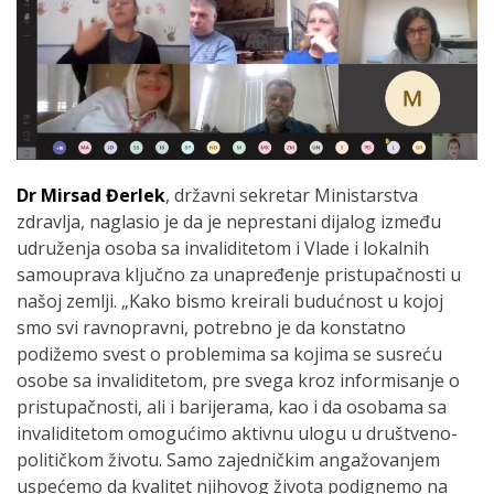
Dr Mirsad Đerlek
, državni sekretar Ministarstva
zdravlja, naglasio je da je neprestani dijalog između
udruženja osoba sa invaliditetom i Vlade i lokalnih
samouprava ključno za unapređenje pristupačnosti u
našoj zemlji. „Kako bismo kreirali budućnost u kojoj
smo svi ravnopravni, potrebno je da konstatno
podižemo svest o problemima sa kojima se susreću
osobe sa invaliditetom, pre svega kroz informisanje o
pristupačnosti, ali i barijerama, kao i da osobama sa
invaliditetom omogućimo aktivnu ulogu u društveno-
političkom životu. Samo zajedničkim angažovanjem
uspećemo da kvalitet njihovog života podignemo na