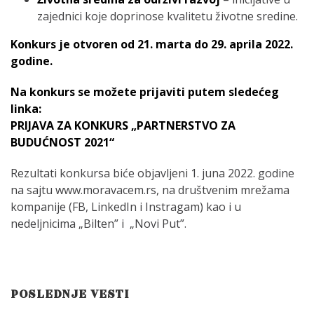
zajednici koje doprinose kvalitetu životne sredine.
Konkurs je otvoren od 21. marta do 29. aprila 2022.
godine.
Na konkurs se možete prijaviti putem sledećeg
linka:
PRIJAVA ZA KONKURS „PARTNERSTVO ZA
BUDUĆNOST 2021“
Rezultati konkursa biće objavljeni 1. juna 2022. godine
na sajtu www.moravacem.rs, na društvenim mrežama
kompanije (FB, LinkedIn i Instragam) kao i u
nedeljnicima „Bilten” i „Novi Put”.
POSLEDNJE VESTI