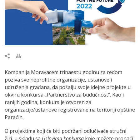
Kompanija Moravacem trinaestu godinu za redom
poziva sve neprofitne organizacije, ustanove i
udruženja građana, da pošalju svoje idejne projekte u
okviru konkursa „Partnerstvo za budućnost”. Kao i
ranijih godina, konkurs je otvoren za
organizacije/ustanove registrovane na teritoriji opštine
Paraćin.
O projektima koji će biti podržani odlučivaće stručni
žiri, u skladu sa
Uslovima konkursa
koje možete pronaći