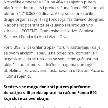
Norveška ambasada i Grupa 484 su zajedno putem
platforme donacije.rs i preko računa Fonda B92 donirali
ukupno 1.710.068,00 dinara. Akciji su se priključile
druge organizacije: Trag fondacija, Ne davimo Beograd,
Nacionalnog centra za seksualno i reproduktivno
zdravlje – POTENT, Građanske inicijative, Catalyst
Balkans i Fondacija Ana i Vlade Divac.
Fond B92 i Srpski filantropski forum nastavljaju i dalje
sa ovom akcijom i apeluju na pojedince, kompanije i
organizacije da se u skladu sa svojim mogućnostima
uključe kao bismo zajedničkim snagama pomogli
obolelima i zdravstvenim ustanovama u Novom Pazaru,
Tutinu i Sjenici.
Sredstva se mogu donirati putem platforme
donacije.rs
ili preko uplate na račune Fonda B92
koji služe za ovu akciju
.