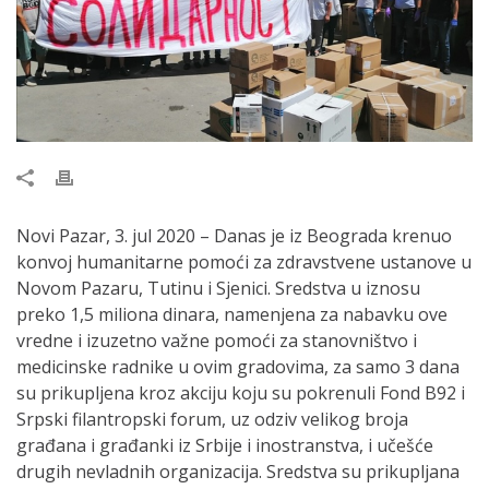
Novi Pazar, 3. jul 2020 – Danas je iz Beograda krenuo
konvoj humanitarne pomoći za zdravstvene ustanove u
Novom Pazaru, Tutinu i Sjenici. Sredstva u iznosu
preko 1,5 miliona dinara, namenjena za nabavku ove
vredne i izuzetno važne pomoći za stanovništvo i
medicinske radnike u ovim gradovima, za samo 3 dana
su prikupljena kroz akciju koju su pokrenuli Fond B92 i
Srpski filantropski forum, uz odziv velikog broja
građana i građanki iz Srbije i inostranstva, i učešće
drugih nevladnih organizacija. Sredstva su prikupljana