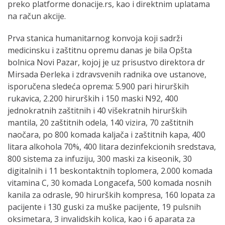
preko platforme donacije.rs, kao i direktnim uplatama
na račun akcije.
Prva stanica humanitarnog konvoja koji sadrži
medicinsku i zaštitnu opremu danas je bila Opšta
bolnica Novi Pazar, kojoj je uz prisustvo direktora dr
Mirsada Đerleka i zdravsvenih radnika ove ustanove,
isporučena sledeća oprema: 5.900 pari hirurških
rukavica, 2.200 hirurških i 150 maski N92, 400
jednokratnih zaštitnih i 40 višekratnih hirurških
mantila, 20 zaštitnih odela, 140 vizira, 70 zaštitnih
naočara, po 800 komada kaljača i zaštitnih kapa, 400
litara alkohola 70%, 400 litara dezinfekcionih sredstava,
800 sistema za infuziju, 300 maski za kiseonik, 30
digitalnih i 11 beskontaktnih toplomera, 2.000 komada
vitamina C, 30 komada Longacefa, 500 komada nosnih
kanila za odrasle, 90 hirurških kompresa, 160 lopata za
pacijente i 130 guski za muške pacijente, 19 pulsnih
oksimetara, 3 invalidskih kolica, kao i 6 aparata za