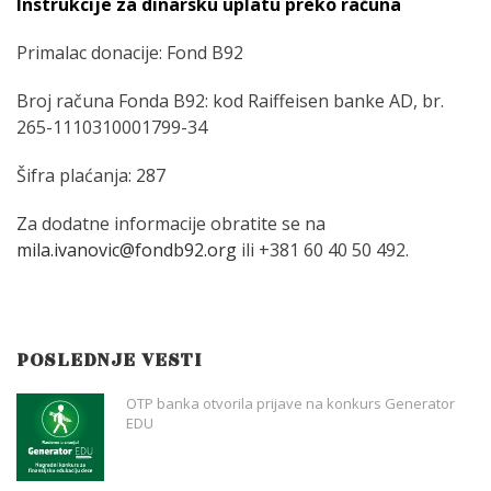
Instrukcije za dinarsku uplatu preko računa
Primalac donacije: Fond B92
Broj računa Fonda B92: kod Raiffeisen banke AD, br.
265-1110310001799-34
Šifra plaćanja: 287
Za dodatne informacije obratite se na
mila.ivanovic@fondb92.org
ili +381 60 40 50 492.
POSLEDNJE VESTI
OTP banka otvorila prijave na konkurs Generator
EDU