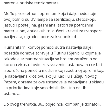
merenje pritiska tenziometara.
Među prioritetnom opremom koja i dalje nedostaje
ovoj bolnici su UV lampe za sterilizaciju, stetoskopi,
jastuci i posteljina, gasni analizatori sa potrošnim
materijalom, antidekubitni dušeci, kreveti za transport
pacijenata, ugradne boce za kiseonik itd.
Humanitarni konvoj pomoći sutra nastavlja dalje i
posetiće domove zdravlja u Tutinu i Sjenici u kojima je
takođe alarmantna situacija sa brojem zaraženih od
korona virusa. I ovim zdravstvenim ustanovama će biti
isporučena pomoć u medicinskoj i zaštitnoj opremi koja
je nabavljena kroz ovu akciju. Kao i u slučaju Novog
Pazara, oprema za ove ustanove je nabavljana u skladu
sa prioritetima koje smo dobili direktno od tih
ustanova.
Do ovog trenutka, 363 pojedinca, kompanije donatori,