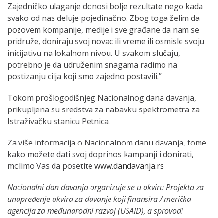
Zajedničko ulaganje donosi bolje rezultate nego kada
svako od nas deluje pojedinačno. Zbog toga želim da
pozovem kompanije, medije i sve građane da nam se
pridruže, doniraju svoj novac ili vreme ili osmisle svoju
inicijativu na lokalnom nivou. U svakom slučaju,
potrebno je da udruženim snagama radimo na
postizanju cilja koji smo zajedno postavili.”
Tokom prošlogodišnjeg Nacionalnog dana davanja,
prikupljena su sredstva za nabavku spektrometra za
Istraživačku stanicu Petnica.
Za više informacija o Nacionalnom danu davanja, tome
kako možete dati svoj doprinos kampanji i donirati,
molimo Vas da posetite
www.dandavanja.rs
Nacionalni dan davanja organizuje se u okviru Projekta za
unapređenje okvira za davanje koji finansira Američka
agencija za međunarodni razvoj (USAID), a sprovodi