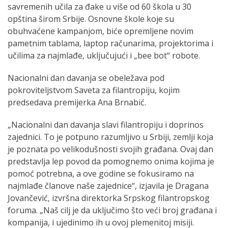
savremenih učila za đake u više od 60 škola u 30
opština širom Srbije. Osnovne škole koje su
obuhvaćene kampanjom, biće opremljene novim
pametnim tablama, laptop računarima, projektorima i
učilima za najmlađe, uključujući i „bee bot“ robote.
Nacionalni dan davanja se obeležava pod
pokroviteljstvom Saveta za filantropiju, kojim
predsedava premijerka Ana Brnabić.
„Nacionalni dan davanja slavi filantropiju i doprinos
zajednici. To je potpuno razumljivo u Srbiji, zemlji koja
je poznata po velikodušnosti svojih građana. Ovaj dan
predstavlja lep povod da pomognemo onima kojima je
pomoć potrebna, a ove godine se fokusiramo na
najmlađe članove naše zajednice“, izjavila je Dragana
Jovančević, izvršna direktorka Srpskog filantropskog
foruma. „Naš cilj je da uključimo što veći broj građana i
kompanija, i ujedinimo ih u ovoj plemenitoj misiji.