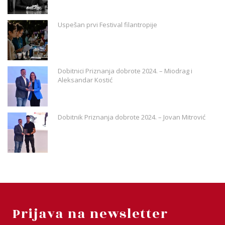
Uspešan prvi Festival filantropije
Dobitnici Priznanja dobrote 2024. – Miodrag i
Aleksandar Kostić
Dobitnik Priznanja dobrote 2024. – Jovan Mitrović
Prijava na newsletter