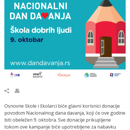
Osnovne škole i školarci biće glavni korisnici donacije
povodom Nacionalnog dana davanja, koji će ove godine
biti obeležen 9. oktobra. Sve donacije prikupljene
tokom ove kampanje biće upotrebljene za nabavku