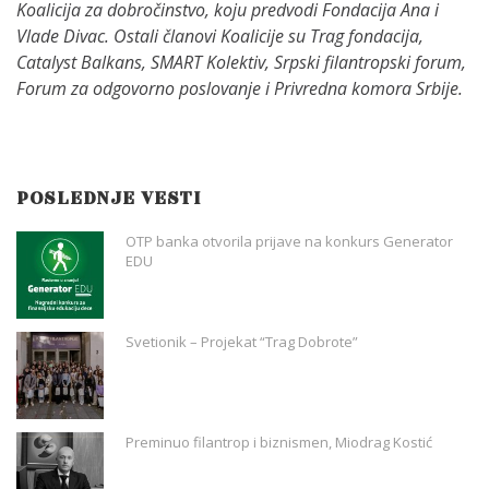
Koalicija za dobročinstvo, koju predvodi Fondacija Ana i
Vlade Divac. Ostali članovi Koalicije su Trag fondacija,
Catalyst Balkans, SMART Kolektiv, Srpski filantropski forum,
Forum za odgovorno poslovanje i Privredna komora Srbije.
POSLEDNJE VESTI
OTP banka otvorila prijave na konkurs Generator
EDU
Svetionik – Projekat “Trag Dobrote”
Preminuo filantrop i biznismen, Miodrag Kostić