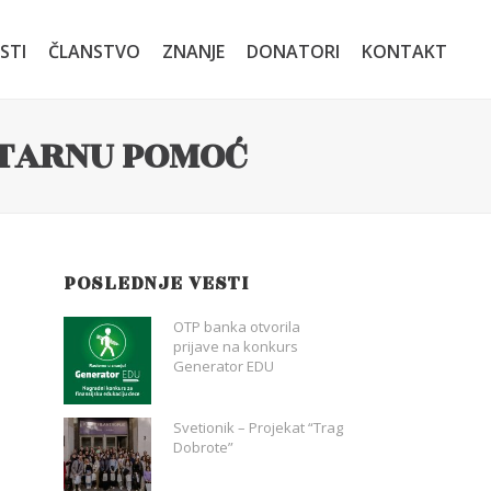
STI
ČLANSTVO
ZNANJE
DONATORI
KONTAKT
ITARNU POMOĆ
POSLEDNJE VESTI
OTP banka otvorila
prijave na konkurs
Generator EDU
Svetionik – Projekat “Trag
Dobrote”