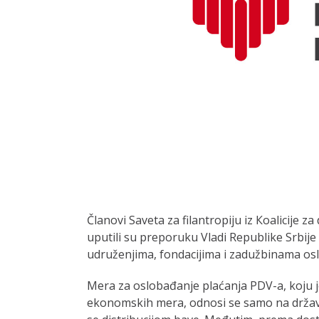
Članovi Saveta za filantropiju iz Кoalicije z
uputili su preporuku Vladi Republike Srbije
udruženjima, fondacijima i zadužbinama os
Mera za oslobađanje plaćanja PDV-a, koju j
ekonomskih mera, odnosi se samo na državne