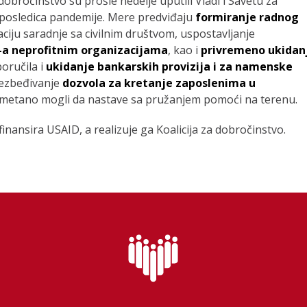
a dobročinstvo su prošle nedelje uputili Vladi i Savetu za
ja posledica pandemije. Mere predviđaju
formiranje radnog
ciju saradnje sa civilnim društvom, uspostavljanje
a neprofitnim organizacijama
, kao i
privremeno ukidan
poručila i
ukidanje bankarskih provizija i za namenske
bezbeđivanje
dozvola za kretanje zaposlenima u
ometano mogli da nastave sa pružanjem pomoći na terenu.
inansira USAID, a realizuje ga Koalicija za dobročinstvo.