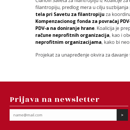
Članovi Saveta za filantropiju iz Koalicije z
filantropiju, predlog mera u cilju suzbijan
tela pri Savetu za filantropiju
za koordina
Kompenzacionog fonda za povraćaj PDV-
PDV-a na doniranje hrane
. Koalicija je pre
račune neprofitnih organizacija
, kao i o
neprofitnim organizacijama
, kako bi ne
Projekat za unapređenje okvira za davanje f
Prijava na newsletter