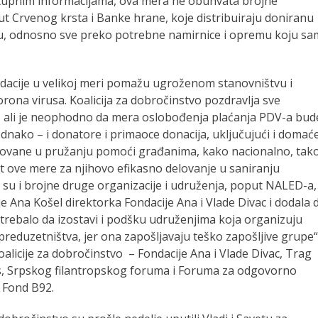
stupnim informacijama, ova mera ne obuhvata brojne
ut Crvenog krsta i Banke hrane, koje distribuiraju doniranu
u, odnosno sve preko potrebne namirnice i opremu koju sa
ndacije u velikoj meri pomažu ugroženom stanovništvu i
rona virusa. Koalicija za dobročinstvo pozdravlja sve
, ali je neophodno da mera oslobođenja plaćanja PDV-a bud
dnako – i donatore i primaoce donacija, uključujući i domać
ažovane u pružanju pomoći građanima, kako nacionalno, tako
st ove mere za njihovo efikasno delovanje u saniranju
su i brojne druge organizacije i udruženja, poput NALED-a,
 je Ana Košel direktorka Fondacije Ana i Vlade Divac i dodala 
ebalo da izostavi i podšku udruženjima koja organizuju
preduzetništva, jer ona zapošljavaju teško zapošljive grupe“
alicije za dobročinstvo – Fondacije Ana i Vlade Divac, Trag
ns, Srpskog filantropskog foruma i Foruma za odgovorno
i Fond B92.