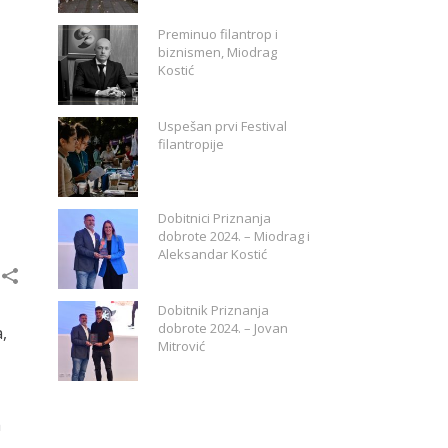
Preminuo filantrop i
biznismen, Miodrag
Kostić
Uspešan prvi Festival
filantropije
Dobitnici Priznanja
dobrote 2024. – Miodrag i
Aleksandar Kostić
Dobitnik Priznanja
dobrote 2024. – Jovan
,
Mitrović
m