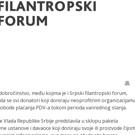
a dobročinstvo, među kojima je i Srpski filantropski forum,
 da se svi donatori koji doniraju neoprofitnim organizacijama
lobode plaćanja PDV-a tokom perioda vanrednog stanja.
e Vlada Republike Srbije predstavila u sklopu paketa
 ustanove i davaoce koji doniraju svoje ili proizvode čijo