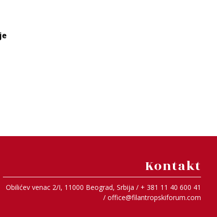
je
Kontakt
Obilićev venac 2/I, 11000 Beograd, Srbija / + 381 11 40 600 41
/
office@filantropskiforum.com