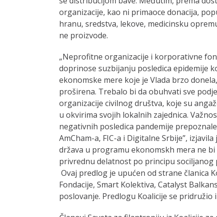
se distribucijom bave. Međutim, prema do
organizacije, kao ni primaoce donacija, pop
hranu, sredstva, lekove, medicinsku oprem
ne proizvode.
„Neprofitne organizacije i korporativne fo
doprinose suzbijanju posledica epidemije ko
ekonomske mere koje je Vlada brzo donela
proširena. Trebalo bi da obuhvati sve podje
organizacije civilnog društva, koje su ang
u okvirima svojih lokalnih zajednica. Važno
negativnih posledica pandemije prepoznale 
AmCham-a, FIC-a i Digitalne Srbije”, izjavila
država u programu ekonomskh mera ne bi tr
privrednu delatnost po principu sociljanog 
Ovaj predlog je upućen od strane članica Ko
Fondacije, Smart Kolektiva, Catalyst Balka
poslovanje. Predlogu Koalicije se pridružio 