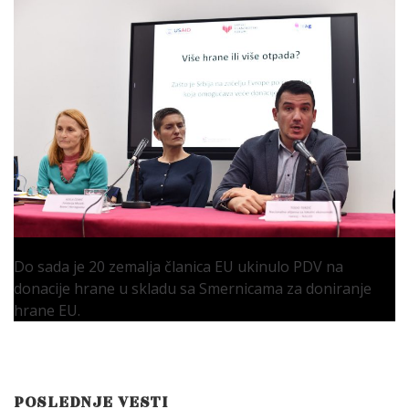
Do sada je 20 zemalja članica EU ukinulo PDV na
donacije hrane u skladu sa Smernicama za doniranje
hrane EU.
POSLEDNJE VESTI