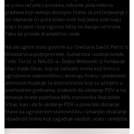
se u ovu računicu proseka, oduzme pola miliona
građana koji nemaju dovoljno hrane za preživljavanje i
još najmanje tri puta toliko onih koji jedva pokrivaju
kraj s krajem i koji sigurno ništa ne bacaju od hrane.
Tako da prosek dramatično raste.
Na okruglom stolu govorili su i Snežana Savčić Petrić iz
Ministarstva poljoprivrede, šumarstva i vodoprivrede,
Todo Terzić iz NALED-a i Željko Mitkovski iz Fondacije
Ana i Vlade Divac, koji se zahvalio svima koji brinu o
ugroženom stanovništvu i doniraju hranu i predstavio
aktivnosti Koalicije za dobročinstvo koji su učinjeni u
prethodnim godinama, istakavši da ukidanje PDV-a na
donacije hrane podržava 88% stanovnika Republike
Srbije, kao i da bi ukidanje PDV-a povećalo donacije
hrane ka ugroženom stanovništvu i smanjilo stvaranje
otpada od hrane koji zagađuje vazduh, vodu i zemljište.