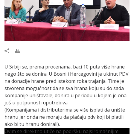
U Srbiji se, prema procenama, baci 10 puta više hrane
nego što se donira. U Bosni i Hercegovini je ukinut PDV
na donacije hrane pred istekom roka trajanja. Time je
stvorena mogućnost da se sva hrana koju su do sada
kompanije uništavale, donira u periodu u kojem je ona
još u potpunosti upotrebiva.
(Kompanijama i distributerima se više isplati da unište
hranu jer onda ne moraju da plaćaju pdv koji bi platili
ako bi tu hranu donirali).
Ovim se direktno utiče na podršku najsiromašnijim