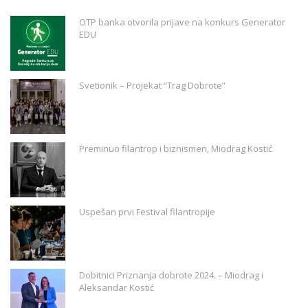
OTP banka otvorila prijave na konkurs Generator
EDU
Svetionik – Projekat “Trag Dobrote”
Preminuo filantrop i biznismen, Miodrag Kostić
Uspešan prvi Festival filantropije
Dobitnici Priznanja dobrote 2024. – Miodrag i
Aleksandar Kostić