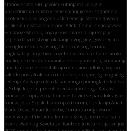
stanovnicima BiH, javnim kuhinjama i drugim
posrednicima. U isto vreme smanjuje se i zagađenje
okoline koja se događa usled emisije štetnih gasova
prilikom uništavanja hrane. Adela Čomić iz sarajevske
Fondacije Mozaik, koja je inicirala koaliciju koja je
uspela da izdejstvuje ukidanje ovog pdv, govoreći na
okruglom stolu Srpskog filantropskog foruma,
naglasala je da je bilo izuzetno važno da stvore široku
koaliciju različitih humanitarnih organizacija, kompanija
i medija. I da se senzibiliraju donosioci odluka, koji su
takođe postali aktivni u donošenju najboljeg mogućeg
rešenja. Adela je rekla da su mnogo pomogla i iskustva
iz Srbije koje su preneli predstavnici Trag i Katalist
fondacije. I upravo na tom mestu vidi se paradoks: iste
fondacije uz Srpski filantropski forum, Fondaciju Ana i
Vlade Divac, Smart kolektiv, Forum za odgovorno
poslovanje i Privrednu komoru Srbije, pokrenuli su u
okviru vladinog Saveta za filantropiju istu inicijativu još
2018. godine. I do danas i pored ubedljivih argumenata