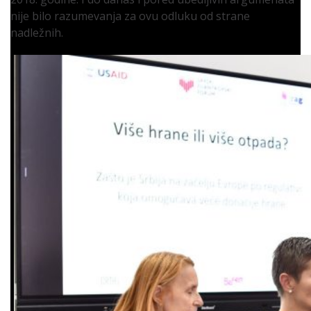
nije bilo razumevanja za ovu odluku od strane
nadležnih.