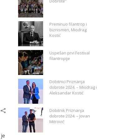
Dobrote”
Preminuo filantrop i
biznismen, Miodrag
Kostić
Uspešan prvi Festival
filantropije
Dobitnici Priznanja
dobrote 2024. – Miodrag i
Aleksandar Kostić
Dobitnik Priznanja
dobrote 2024. – Jovan
Mitrović
 je