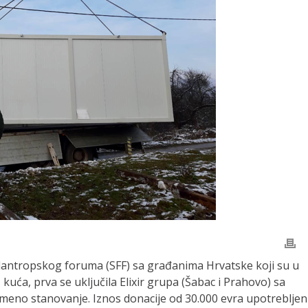
filantropskog foruma (SFF) sa građanima Hrvatske koji su u
ća, prva se uključila Elixir grupa (Šabac i Prahovo) sa
eno stanovanje. Iznos donacije od 30.000 evra upotrebljen