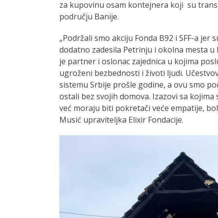
za kupovinu osam kontejnera koji su tran
području Banije.
„Podržali smo akciju Fonda B92 i SFF-a jer 
dodatno zadesila Petrinju i okolna mesta u H
je partner i oslonac zajednica u kojima pos
ugroženi bezbednosti i životi ljudi. Učestv
sistemu Srbije prošle godine, a ovu smo poče
ostali bez svojih domova. Izazovi sa kojima 
već moraju biti pokretači veće empatije, b
Musić upraviteljka Elixir Fondacije.