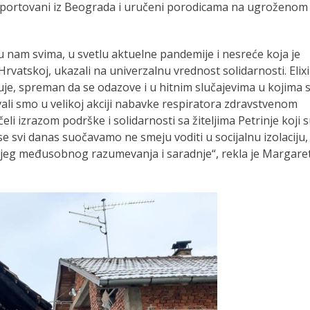
sportovani iz Beograda i uručeni porodicama na ugroženom
su nam svima, u svetlu aktuelne pandemije i nesreće koja je
rvatskoj, ukazali na univerzalnu vrednost solidarnosti. Elixi
luje, spreman da se odazove i u hitnim slučajevima u kojima 
ovali smo u velikoj akciji nabavke respiratora zdravstvenom
li izrazom podrške i solidarnosti sa žiteljima Petrinje koji 
se svi danas suočavamo ne smeju voditi u socijalnu izolaciju,
oljeg međusobnog razumevanja i saradnje“, rekla je Margare