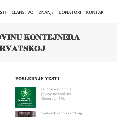
STI
ČLANSTVO
ZNANJE
DONATORI
KONTAKT
POVINU KONTEJNERA
HRVATSKOJ
POSLEDNJE VESTI
OTP banka otvorila
prijave na konkurs
Generator EDU
Svetionik – Projekat “Trag