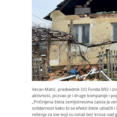
Veran Matić, predsednik UO Fonda B92 i izv
aktivnost, pozvao je i druge kompanije i poj
„Pričinjena šteta zemljotresima zaista je 
solidarnost kako bi se efekti štete ublažil
rešenja za sve koji su ostali bez krova nad