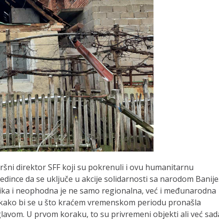
ršni direktor SFF koji su pokrenuli i ovu humanitarnu
edince da se uključe u akcije solidarnosti sa narodom Banije
velika i neophodna je ne samo regionalna, već i međunarodna
i i kako bi se u što kraćem vremenskom periodu pronašla
 glavom. U prvom koraku, to su privremeni objekti ali već sad