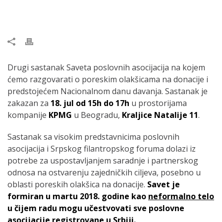
Drugi sastanak Saveta poslovnih asocijacija na kojem
ćemo razgovarati o poreskim olakšicama na donacije i
predstojećem Nacionalnom danu davanja. Sastanak je
zakazan za
18. jul od 15h do 17h
u prostorijama
kompanije
KPMG
u Beogradu,
Kraljice Natalije 11
.
Sastanak sa visokim predstavnicima poslovnih
asocijacija i Srpskog filantropskog foruma dolazi iz
potrebe za uspostavljanjem saradnje i partnerskog
odnosa na ostvarenju zajedničkih ciljeva, posebno u
oblasti poreskih olakšica na donacije.
Savet je
formiran u martu 2018. godine kao
neformalno telo
u čijem radu mogu učestvovati sve poslovne
asocijacije registrovane u Srbiji.