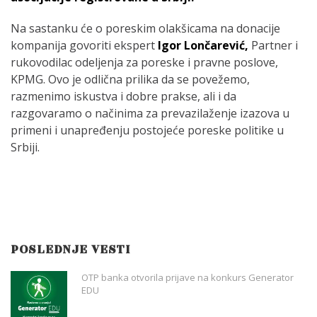
Na sastanku će o poreskim olakšicama na donacije
kompanija govoriti ekspert
Igor Lončarević,
Partner i
rukovodilac odeljenja za poreske i pravne poslove,
KPMG. Ovo je odlična prilika da se povežemo,
razmenimo iskustva i dobre prakse, ali i da
razgovaramo o načinima za prevazilaženje izazova u
primeni i unapređenju postojeće poreske politike u
Srbiji.
POSLEDNJE VESTI
OTP banka otvorila prijave na konkurs Generator
EDU