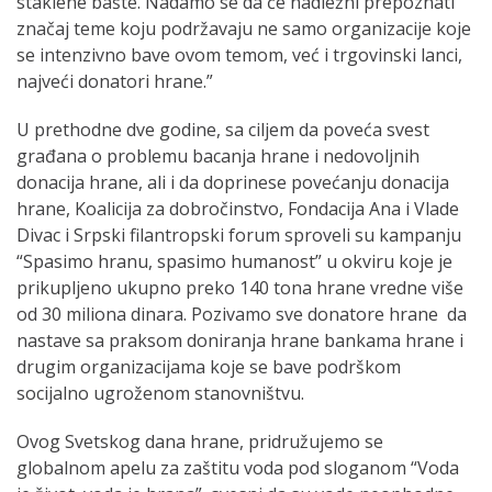
staklene bašte. Nadamo se da će nadležni prepoznati
značaj teme koju podržavaju ne samo organizacije koje
se intenzivno bave ovom temom, već i trgovinski lanci,
najveći donatori hrane.”
U prethodne dve godine, sa ciljem da poveća svest
građana o problemu bacanja hrane i nedovoljnih
donacija hrane, ali i da doprinese povećanju donacija
hrane, Koalicija za dobročinstvo, Fondacija Ana i Vlade
Divac i Srpski filantropski forum sproveli su kampanju
“Spasimo hranu, spasimo humanost” u okviru koje je
prikupljeno ukupno preko 140 tona hrane vredne više
od 30 miliona dinara. Pozivamo sve donatore hrane da
nastave sa praksom doniranja hrane bankama hrane i
drugim organizacijama koje se bave podrškom
socijalno ugroženom stanovništvu.
Ovog Svetskog dana hrane, pridružujemo se
globalnom apelu za zaštitu voda pod sloganom “Voda