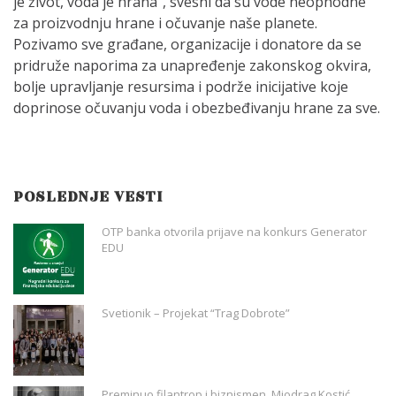
je život, voda je hrana”, svesni da su vode neophodne
za proizvodnju hrane i očuvanje naše planete.
Pozivamo sve građane, organizacije i donatore da se
pridruže naporima za unapređenje zakonskog okvira,
bolje upravljanje resursima i podrže inicijative koje
doprinose očuvanju voda i obezbeđivanju hrane za sve.
POSLEDNJE VESTI
OTP banka otvorila prijave na konkurs Generator
EDU
Svetionik – Projekat “Trag Dobrote”
Preminuo filantrop i biznismen, Miodrag Kostić