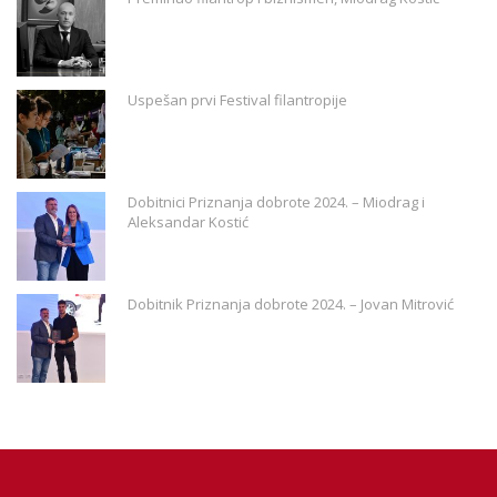
Uspešan prvi Festival filantropije
Dobitnici Priznanja dobrote 2024. – Miodrag i
Aleksandar Kostić
Dobitnik Priznanja dobrote 2024. – Jovan Mitrović