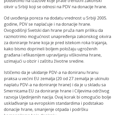
podsetimo na izazove koje prate trenutni zakonski
okvir u Srbiji koji se odnosi na PDV na donacije hrane.
Od uvođenja poreza na dodatu vrednost u Srbiji 2005.
godine, PDV se naplaćuje i na donacije hrane.
Ovogodišnji Svetski dan hrane pruža nam priliku da
razmotrimo mogućnost unapređenja zakonskog okvira
za doniranje hrane koja je pred istekom roka trajanja,
kako bismo doprineli boljem položaju ugroženih
građana i efikasnijem upravljanju viškovima hrane,
uzimajući u obzir i zaštitu životne sredine.
Ističemo da je ukidanje PDV-a na doniranu hranu
praksa u većini EU zemalja (20 od 27 zemalja je ukinulo
naplatu PDV-a na doniranje hrane) i da je u skladu sa
Smernicama EU za doniranje hrane i Ciljevima održivog
razvoja Ujedinjenih nacija. Ovaj korak bi omogućio bolje
usklađivanje sa evropskim standardima i podstakao
donacije hrane, smanjenje otpada i podršku