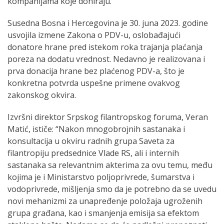
kompanijama koje doniraju.
Susedna Bosna i Hercegovina je 30. juna 2023. godine
usvojila izmene Zakona o PDV-u, oslobađajući
donatore hrane pred istekom roka trajanja plaćanja
poreza na dodatu vrednost. Nedavno je realizovana i
prva donacija hrane bez plaćenog PDV-a, što je
konkretna potvrda uspešne primene ovakvog
zakonskog okvira.
Izvršni direktor Srpskog filantropskog foruma, Veran
Matić, ističe: “Nakon mnogobrojnih sastanaka i
konsultacija u okviru radnih grupa Saveta za
filantropiju predsednice Vlade RS, ali i internih
sastanaka sa relevantnim akterima za ovu temu, među
kojima je i Ministarstvo poljoprivrede, šumarstva i
vodoprivrede, mišljenja smo da je potrebno da se uvedu
novi mehanizmi za unapređenje položaja ugroženih
grupa građana, kao i smanjenja emisija sa efektom