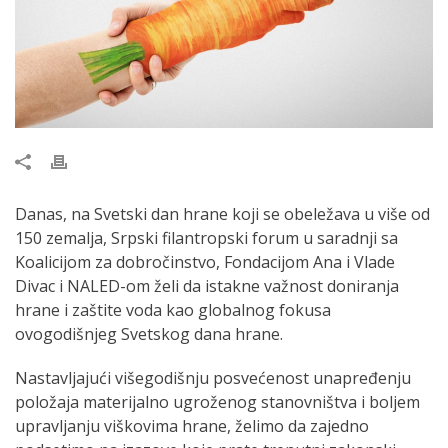
Danas, na Svetski dan hrane koji se obeležava u više od
150 zemalja, Srpski filantropski forum u saradnji sa
Koalicijom za dobročinstvo, Fondacijom Ana i Vlade
Divac i NALED-om želi da istakne važnost doniranja
hrane i zaštite voda kao globalnog fokusa
ovogodišnjeg Svetskog dana hrane.
Nastavljajući višegodišnju posvećenost unapređenju
položaja materijalno ugroženog stanovništva i boljem
upravljanju viškovima hrane, želimo da zajedno