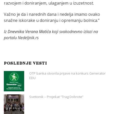
razvojem i doniranjem, ulaganjem u izuzetnost.
Važno je da i narednih dana i nedelja imamo ovako
snažne iskorake u doniranju i opremanju bolnica.”
Iz
Dnevnika Verana Matića
koji svakodnevno izlazi na
portalu Nedeljnik.rs
POSLEDNJE VESTI
OTP banka otvorila prijave na konkurs Generator
EDU
Svetionik – Projekat “Trag Dobrote”