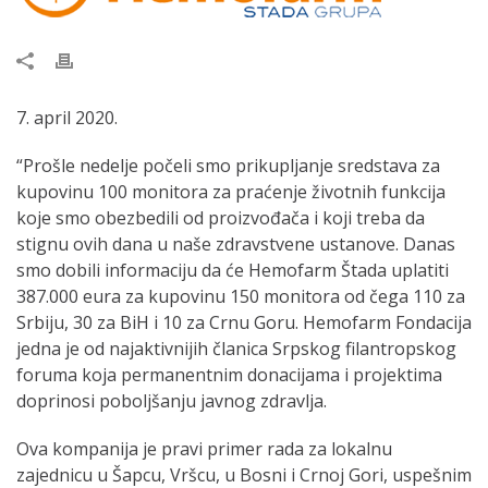
7. april 2020.
“Prošle nedelje počeli smo prikupljanje sredstava za
kupovinu 100 monitora za praćenje životnih funkcija
koje smo obezbedili od proizvođača i koji treba da
stignu ovih dana u naše zdravstvene ustanove. Danas
smo dobili informaciju da će Hemofarm Štada uplatiti
387.000 eura za kupovinu 150 monitora od čega 110 za
Srbiju, 30 za BiH i 10 za Crnu Goru. Hemofarm Fondacija
jedna je od najaktivnijih članica Srpskog filantropskog
foruma koja permanentnim donacijama i projektima
doprinosi poboljšanju javnog zdravlja.
Ova kompanija je pravi primer rada za lokalnu
zajednicu u Šapcu, Vršcu, u Bosni i Crnoj Gori, uspešnim