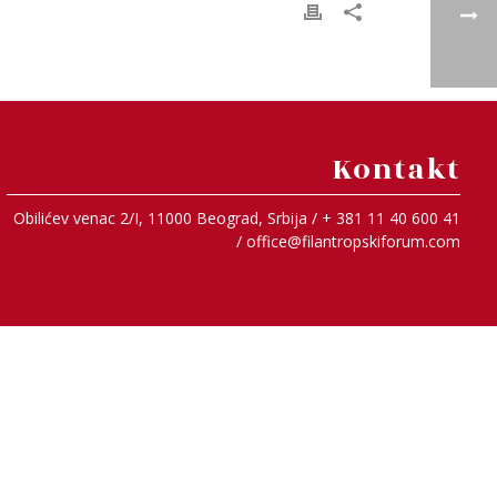
Kontakt
Obilićev venac 2/I, 11000 Beograd, Srbija / + 381 11 40 600 41
/
office@filantropskiforum.com