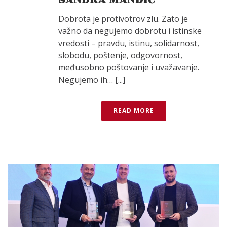
Dobrota je protivotrov zlu. Zato je
važno da negujemo dobrotu i istinske
vredosti – pravdu, istinu, solidarnost,
slobodu, poštenje, odgovornost,
međusobno poštovanje i uvažavanje.
Negujemo ih… [...]
READ MORE