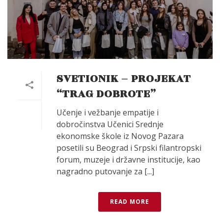
SVETIONIK – PROJEKAT
“TRAG DOBROTE”
Učenje i vežbanje empatije i
dobročinstva Učenici Srednje
ekonomske škole iz Novog Pazara
posetili su Beograd i Srpski filantropski
forum, muzeje i državne institucije, kao
nagradno putovanje za [...]
READ MORE