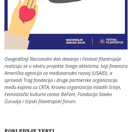
Ovogodišnji Nacionalni dan davanja i Festival filantropije
realizuju se u okviru projekta Snaga aktivizma, koji finansira
Američka agencija za međunarodni razvoj (USAID), a
sprovodi Trag fondacija i druge partnerske organizacije,
među kojima su CRTA, Krovna organizacija mladih Srbije,
Feministički kulturni centar BeFem, Fondacija Slavko
Ćuruvija i Srpski filantropski forum.
POSLEDNJE VESTI