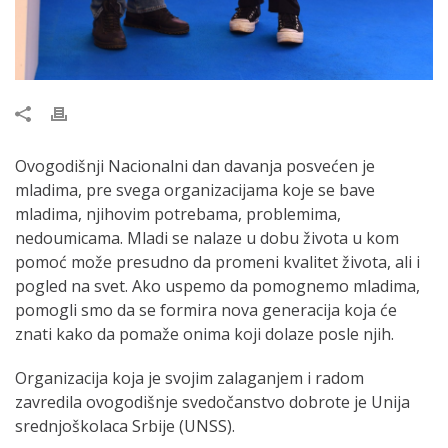
Ovogodišnji Nacionalni dan davanja posvećen je
mladima, pre svega organizacijama koje se bave
mladima, njihovim potrebama, problemima,
nedoumicama. Mladi se nalaze u dobu života u kom
pomoć može presudno da promeni kvalitet života, ali i
pogled na svet. Ako uspemo da pomognemo mladima,
pomogli smo da se formira nova generacija koja će
znati kako da pomaže onima koji dolaze posle njih.
Organizacija koja je svojim zalaganjem i radom
zavredila ovogodišnje svedočanstvo dobrote je Unija
srednjoškolaca Srbije (UNSS).