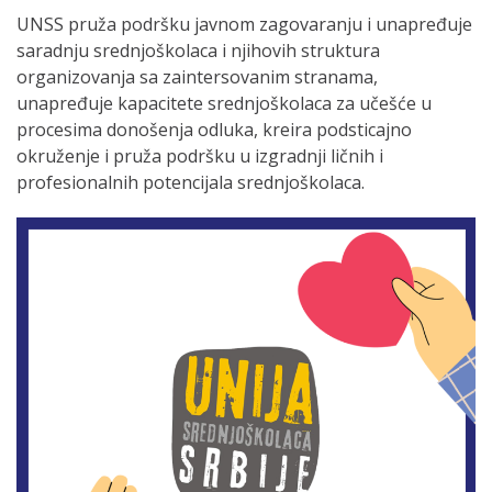
UNSS pruža podršku javnom zagovaranju i unapređuje
saradnju srednjoškolaca i njihovih struktura
organizovanja sa zaintersovanim stranama,
unapređuje kapacitete srednjoškolaca za učešće u
procesima donošenja odluka, kreira podsticajno
okruženje i pruža podršku u izgradnji ličnih i
profesionalnih potencijala srednjoškolaca.