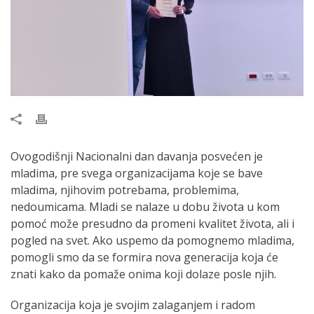
Ovogodišnji Nacionalni dan davanja posvećen je
mladima, pre svega organizacijama koje se bave
mladima, njihovim potrebama, problemima,
nedoumicama. Mladi se nalaze u dobu života u kom
pomoć može presudno da promeni kvalitet života, ali i
pogled na svet. Ako uspemo da pomognemo mladima,
pomogli smo da se formira nova generacija koja će
znati kako da pomaže onima koji dolaze posle njih.
Organizacija koja je svojim zalaganjem i radom