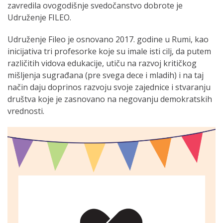
zavredila ovogodišnje svedočanstvo dobrote je
Udruženje FILEO.
Udruženje Fileo je osnovano 2017. godine u Rumi, kao
inicijativa tri profesorke koje su imale isti cilj, da putem
različitih vidova edukacije, utiču na razvoj kritičkog
mišljenja sugrađana (pre svega dece i mladih) i na taj
način daju doprinos razvoju svoje zajednice i stvaranju
društva koje je zasnovano na negovanju demokratskih
vrednosti.