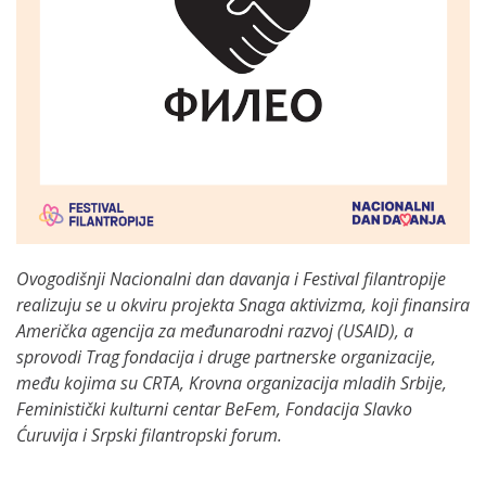
Ovogodišnji Nacionalni dan davanja i Festival filantropije
realizuju se u okviru projekta Snaga aktivizma, koji finansira
Američka agencija za međunarodni razvoj (USAID), a
sprovodi Trag fondacija i druge partnerske organizacije,
među kojima su CRTA, Krovna organizacija mladih Srbije,
Feministički kulturni centar BeFem, Fondacija Slavko
Ćuruvija i Srpski filantropski forum.