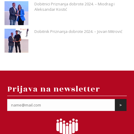
Dobitnici Priznanja dobrote 2024. – Miodrag i
Aleksandar Kostić
Dobitnik Priznanja dobrote 2024. – Jovan Mitrović
Prijava na newsletter