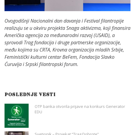
Ovogodišnji Nacionalni dan davanja i Festival filantropije
realizuju se u okviru projekta Snaga aktivizma, koji finansira
Američka agencija za međunarodni razvoj (USAID), a
sprovodi Trag fondacija i druge partnerske organizacije,
među kojima su CRTA, Krovna organizacija mladih Srbije,
Feministički kulturni centar BeFem, Fondacija Slavko
Ćuruvija i Srpski filantropski forum.
POSLEDNJE VESTI
OTP banka otvorila prijave na konkurs Generator
EDU
Svetionik – Projekat “Trag Dobrote”