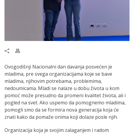
Ovogodišnji Nacionalni dan davanja posvećen je
mladima, pre svega organizacijama koje se bave
mladima, njihovim potrebama, problemima,
nedoumicama. Mladi se nalaze u dobu života u kom
pomoć može presudno da promeni kvalitet života, ali i
pogled na svet. Ako uspemo da pomognemo mladima,
pomogli smo da se formira nova generacija koja će
znati kako da pomaže onima koji dolaze posle njih.
Organizacija koja je svojim zalaganjem i radom