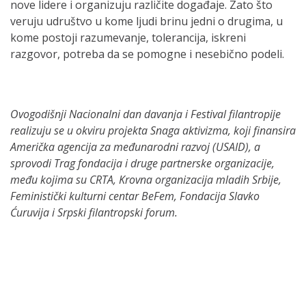
nove lidere i organizuju različite događaje. Zato što
veruju udruštvo u kome ljudi brinu jedni o drugima, u
kome postoji razumevanje, tolerancija, iskreni
razgovor, potreba da se pomogne i nesebično podeli.
Ovogodišnji Nacionalni dan davanja i Festival filantropije
realizuju se u okviru projekta Snaga aktivizma, koji finansira
Američka agencija za međunarodni razvoj (USAID), a
sprovodi Trag fondacija i druge partnerske organizacije,
među kojima su CRTA, Krovna organizacija mladih Srbije,
Feministički kulturni centar BeFem, Fondacija Slavko
Ćuruvija i Srpski filantropski forum.