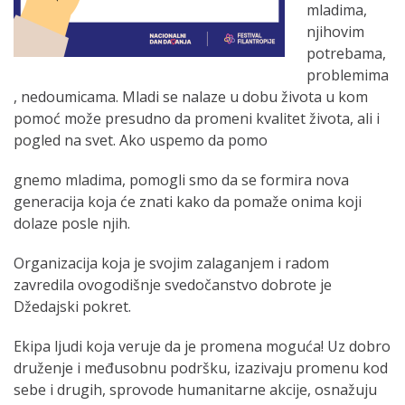
mladima,
njihovim
potrebama,
problemima
, nedoumicama. Mladi se nalaze u dobu života u kom
pomoć može presudno da promeni kvalitet života, ali i
pogled na svet. Ako uspemo da pomo
gnemo mladima, pomogli smo da se formira nova
generacija koja će znati kako da pomaže onima koji
dolaze posle njih.
Organizacija koja je svojim zalaganjem i radom
zavredila ovogodišnje svedočanstvo dobrote je
Džedajski pokret.
Ekipa ljudi koja veruje da je promena moguća! Uz dobro
druženje i međusobnu podršku, izazivaju promenu kod
sebe i drugih, sprovode humanitarne akcije, osnažuju