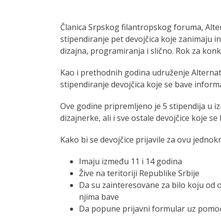
Članica Srpskog filantropskog foruma, Alter
stipendiranje pet devojčica koje zanimaju 
dizajna, programiranja i slično. Rok za konku
Kao i prethodnih godina udruženje Alternat
stipendiranje devojčica koje se bave infor
Ove godine pripremljeno je 5 stipendija u i
dizajnerke, ali i sve ostale devojčice koje s
Kako bi se devojčice prijavile za ovu jedno
Imaju između 11 i 14 godina
Žive na teritoriji Republike Srbije
Da su zainteresovane za bilo koju od o
njima bave
Da popune prijavni formular uz pomoć 