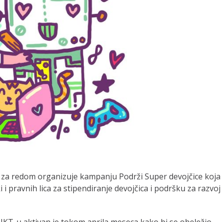
nu za redom organizuje kampanju Podrži Super devojčice koja
 i pravnih lica za stipendiranje devojčica i podršku za razvoj
 IKT-u aktivan je tokom aprila meseca kako bi se obeležio