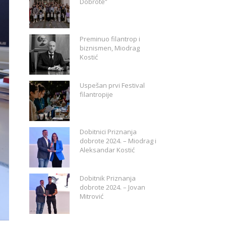
Dobrote”
Preminuo filantrop i
biznismen, Miodrag
Kostić
Uspešan prvi Festival
filantropije
Dobitnici Priznanja
dobrote 2024. – Miodrag i
Aleksandar Kostić
Dobitnik Priznanja
dobrote 2024. – Jovan
Mitrović