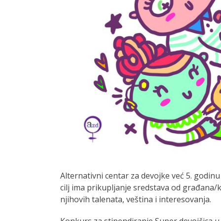
Alternativni centar za devojke već 5. godi
cilj ima prikupljanje sredstava od građana/ki
njihovih talenata, veština i interesovanja.
Konkurs za stipendiranje Super devojčica u