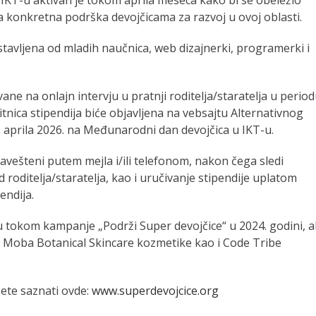
a konkretna podrška devojčicama za razvoj u ovoj oblasti.
astavljena od mladih naučnica, web dizajnerki, programerki i
ane na onlajn intervju u pratnji roditelja/staratelja u perio
itnica stipendija biće objavljena na vebsajtu Alternativnog
 aprila 2026. na Međunarodni dan devojčica u IKT-u.
 obavešteni putem mejla i/ili telefonom, nakon čega sledi
 roditelja/staratelja, kao i uručivanje stipendije uplatom
endija.
u tokom kampanje „Podrži Super devojčice“ u 2024. godini, ali
 Moba Botanical Skincare kozmetike kao i Code Tribe
ete saznati ovde:
www.superdevojcice.org