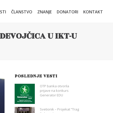
STI
ČLANSTVO
ZNANJE
DONATORI
KONTAKT
DEVOJČICA U IKT-U
POSLEDNJE VESTI
OTP banka otvorila
prijave na konkurs
Generator EDU
Svetionik – Projekat “Trag