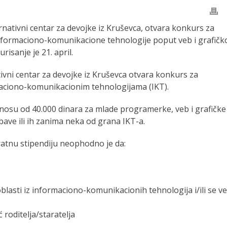
nativni centar za devojke iz Kruševca, otvara konkurs za
informaciono-komunikacione tehnologije poput veb i grafičk
risanje je 21. april.
ivni centar za devojke iz Kruševca otvara konkurs za
maciono-komunikacionim tehnologijama (IKT).
znosu od 40.000 dinara za mlade programerke, veb i grafičke
e bave ili ih zanima neka od grana IKT-a.
kratnu stipendiju neophodno je da:
blasti iz informaciono-komunikacionih tehnologija i/ili se v
roditelja/staratelja