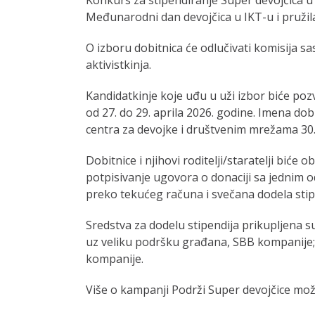
Međunarodni dan devojčica u IKT-u i pružil
O izboru dobitnica će odlučivati komisija s
aktivistkinja.
Kandidatkinje koje uđu u uži izbor biće pozv
od 27. do 29. aprila 2026. godine. Imena dob
centra za devojke i društvenim mrežama 30.
Dobitnice i njihovi roditelji/staratelji biće
potpisivanje ugovora o donaciji sa jednim od
preko tekućeg računa i svečana dodela stip
Sredstva za dodelu stipendija prikupljena s
uz veliku podršku građana, SBB kompanije;
kompanije.
Više o kampanji Podrži Super devojčice mož